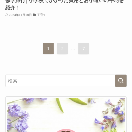
修学旅行│小学校でかかった費用とお小遣いの平均を
紹介！
2023年11月18日
子育て
1
2
...
7