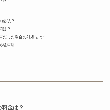
約必須？
図は？
車だった場合の対処法は？
め駐車場
の料金は？