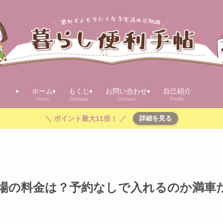
ホーム
もくじ
お問い合わせ
自己紹介
Home
Sitemap
Contact
Profile
＼ ポイント最大11倍！ ／
詳細を見る
場の料金は？予約なしで入れるのか満車