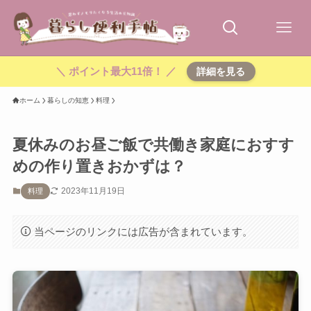
＼ ポイント最大11倍！ ／
詳細を見る
ホーム
暮らしの知恵
料理
夏休みのお昼ご飯で共働き家庭におすす
めの作り置きおかずは？
2023年11月19日
料理
当ページのリンクには広告が含まれています。