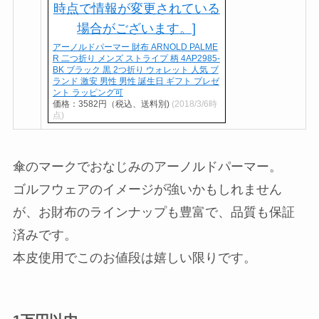
アーノルドパーマー 財布 ARNOLD PALME
R 二つ折り メンズ ストライプ 柄 4AP2985-
BK ブラック 黒 2つ折り ウォレット 人気 ブ
ランド 激安 男性 男性 誕生日 ギフト プレゼ
ント ラッピング可
価格：3582円（税込、送料別)
(2018/3/6時
点)
傘のマークでおなじみのアーノルドパーマー。
ゴルフウェアのイメージが強いかもしれません
が、お財布のラインナップも豊富で、品質も保証
済みです。
本皮使用でこのお値段は嬉しい限りです。