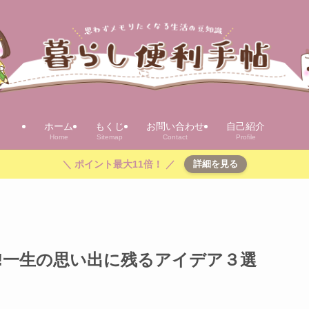
ホーム
もくじ
お問い合わせ
自己紹介
Home
Sitemap
Contact
Profile
＼ ポイント最大11倍！ ／
詳細を見る
!一生の思い出に残るアイデア３選