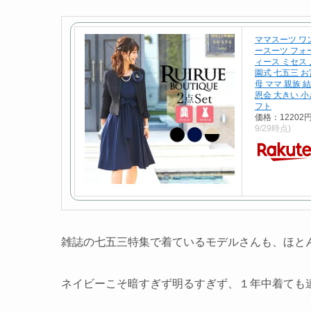
ママスーツ ワ
ースーツ フォ
ィース ミセス 
園式 七五三 お宮
母 ママ 親族 
恩会 大きい 
フト
価格：12202
9/29時点)
雑誌の七五三特集で着ているモデルさんも、ほと
ネイビーこそ暗すぎず明るすぎず、１年中着ても