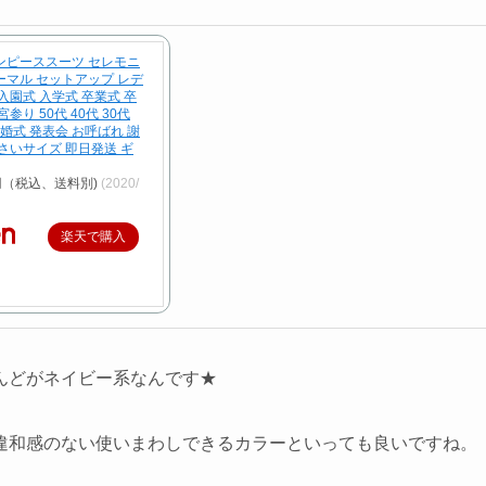
ンピーススーツ セレモニ
ーマル セットアップ レデ
入園式 入学式 卒業式 卒
参り 50代 40代 30代
結婚式 発表会 お呼ばれ 謝
小さいサイズ 即日発送 ギ
円（税込、送料別)
(2020/
楽天で購入
んどがネイビー系なんです★
違和感のない使いまわしできるカラーといっても良いですね。