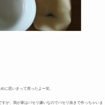
ために思いきって買ったよー笑。
ですが、我が家はパセリ嫌いなのでパセリ抜きで作っちゃいま