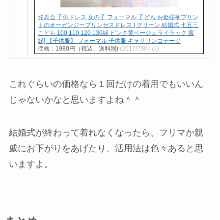
発表会 子供ドレス 女の子 フォーマル 子ども お姫様柄プリン
トのオーガンジープリンセスドレス [ グリーン 結婚式 七五三
こども 100 110 120 130緑 ピンク黄ベージュライラック 紫
緑] 【子供服】 フォーマル 子供服 キャサリンコテージ
価格：1980円（税込、送料別)
(2017/7/8時点)
これぐらいの価格なら１回だけの着用でもいいん
じゃないかなと思いますよね＾＾
結婚式が終わって着れなくなったら、フリマか親
戚にお下がりをあげたり、活用法は色々あると思
いますよ。