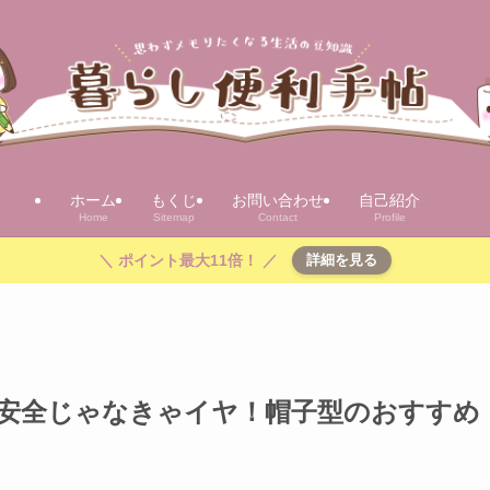
ホーム
もくじ
お問い合わせ
自己紹介
Home
Sitemap
Contact
Profile
＼ ポイント最大11倍！ ／
詳細を見る
安全じゃなきゃイヤ！帽子型のおすすめ