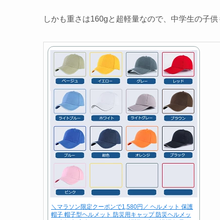
しかも重さは160gと超軽量なので、中学生の子
＼マラソン限定クーポンで1,580円／ ヘルメット 保護
帽子 帽子型ヘルメット 防災用キャップ 防災ヘルメッ