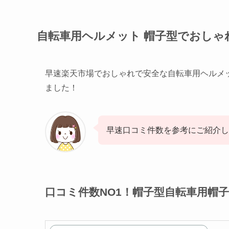
自転車用ヘルメット 帽子型でおしゃ
早速楽天市場でおしゃれで安全な自転車用ヘルメ
ました！
早速口コミ件数を参考にご紹介し
口コミ件数NO1！帽子型自転車用帽