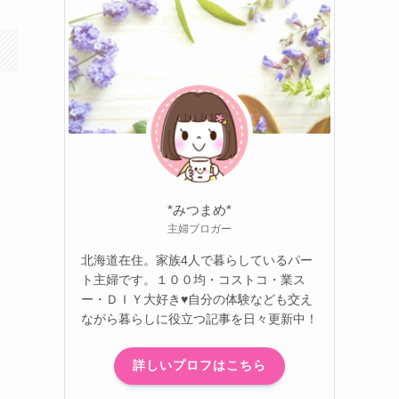
*みつまめ*
主婦ブロガー
北海道在住。家族4人で暮らしているパー
ト主婦です。１００均・コストコ・業ス
ー・ＤＩＹ大好き♥自分の体験なども交え
ながら暮らしに役立つ記事を日々更新中！
詳しいプロフはこちら