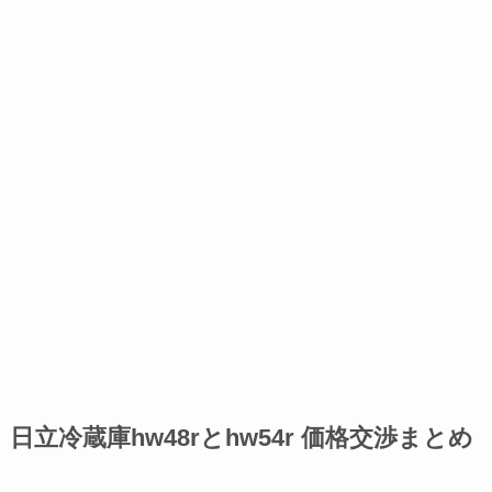
日立冷蔵庫hw48rとhw54r 価格交渉まとめ