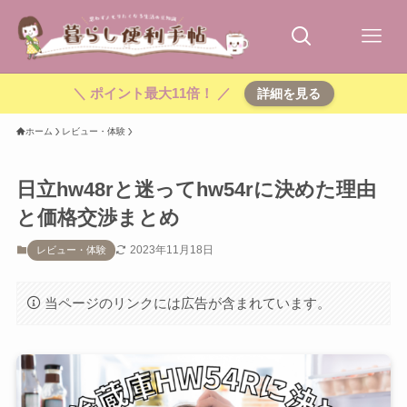
＼ ポイント最大11倍！ ／
詳細を見る
ホーム
レビュー・体験
日立hw48rと迷ってhw54rに決めた理由
と価格交渉まとめ
2023年11月18日
レビュー・体験
当ページのリンクには広告が含まれています。